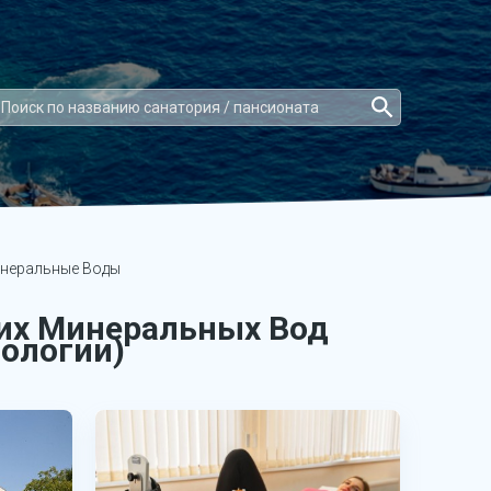
неральные Воды
ких Минеральных Вод
мологии)