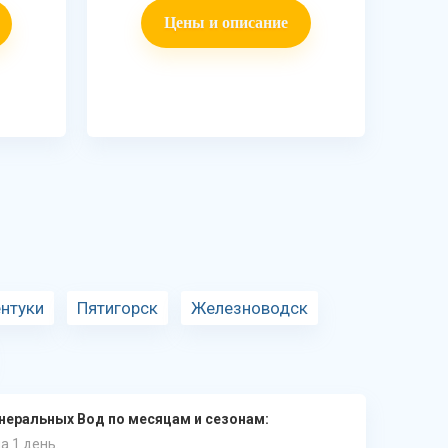
Цены и описание
нтуки
Пятигорск
Железноводск
инеральных Вод по месяцам и сезонам:
а 1 день.