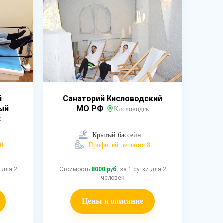
й
Санаторий Кисловодский
ый
МО РФ
Кисловодск
к
Крытый бассейн
0
Профилей лечения 8
 для 2
Стоимость
8000 руб.
за 1 сутки для 2
человек
Цены и описание