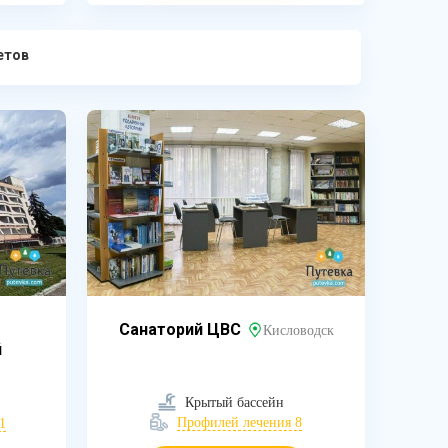
етов
Санаторий ЦВС
Кисловодск
й
Крытый бассейн
Профилей лечения 8
1