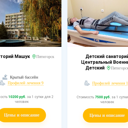
аторий Машук
Детский санатори
Пятигорск
Центральный Военн
Детский
Пятигорс
Крытый бассейн
Профилей лечения 9
Профилей лечения 1
мость
10200 руб.
за 1 сутки для 2
Стоимость
7500 руб.
за 1 сутки
человек
человек
Цены и описание
Цены и описание