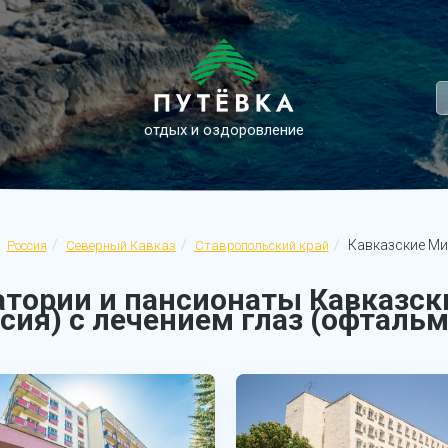
отдых и оздоровление
Кавказские Ми
Россия
Северный Кавказ
Ставропольский край
атории и пансионаты Кавказс
сия) с лечением глаз (офталь