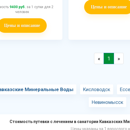
Цены и описание
мость
9400 руб.
за 1 сутки для 2
человек
Цены и описание
«
1
»
авказские Минеральные Воды
Кисловодск
Ессе
Невиномысск
Стоимость путевки с лечением в санатории Кавказских М
Цены указаны за 1 взрослого н