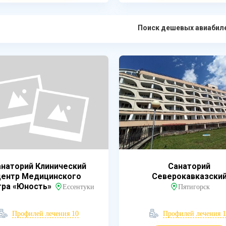
Поиск дешевых авиабил
наторий Клинический
Санаторий
центр Медицинского
Северокавказски
тра «Юность»
Ессентуки
Пятигорск
Профилей лечения 10
Профилей лечения 1