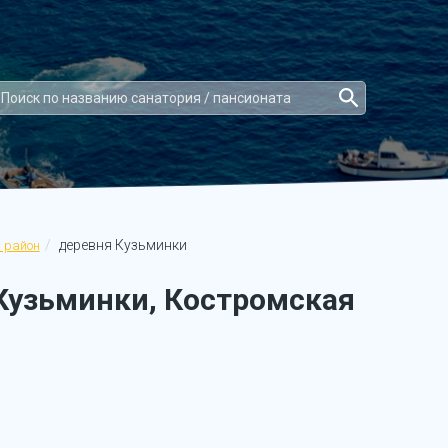
деревня Кузьминки
 район
Кузьминки, Костромская