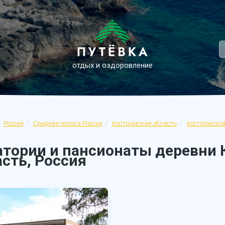
отдых и оздоровление
Россия
Средняя полоса России
Костромская область
Костромской
атории и пансионаты деревни 
сть, Россия