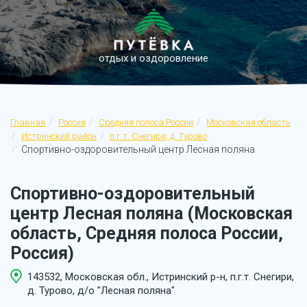
отдых и оздоровление
Главная
Россия
Средняя полоса России
Московская область
Истринский район
п.г.т. Снегири, д. Турово
Спортивно-оздоровительный центр Лесная поляна
Спортивно-оздоровительный
центр Лесная поляна (Московская
область, Средняя полоса России,
Россия)
143532, Московская обл., Истринский р-н, п.г.т. Снегири,
д. Турово, д/о "Лесная поляна"