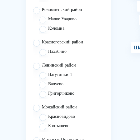
Коломненский район
Малое Уварово
Коломна
Красногорский район
Ш
Нахабино
Ленинский район
Ватутинки-1
Валуево
Григорчиково
Можайский район
Красновидово
Колтышево
Москва и Подмосковье