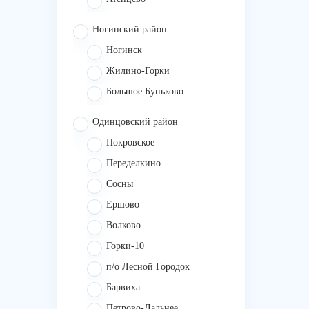
Ногинский район
Ногинск
Жилино-Горки
Большое Буньково
Одинцовский район
Покровское
Переделкино
Сосны
Ершово
Волково
Горки-10
п/о Лесной Городок
Барвиха
Петрово-Дальнее