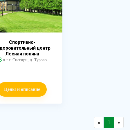
Спортивно-
доровительный центр
Лесная поляна
п.г.т. Снегири, д. Турово
Цены и описание
«
1
»