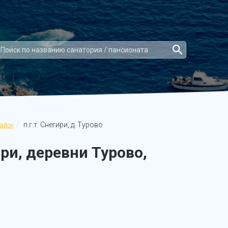
п.г.т. Снегири, д. Турово
айон
ри, деревни Турово,