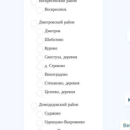
Воскресенский район
Воскресенск
Дмитровский район
Дмитров
Шиболово
Курово
Свистуха, деревня
д. Стреково
Виноградово
Степаново, деревня
Целеево, деревня
Домодедовский район
Судаково
Одинцово-Вахромеево
Ва