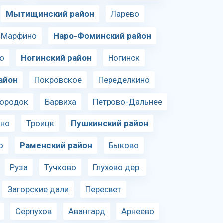
Мытищинский район
Ларево
. Марфино
Наро-Фоминский район
о
Ногинский район
Ногинск
айон
Покровское
Переделкино
Городок
Барвиха
Петрово-Дальнее
ино
Троицк
Пушкинский район
о
Раменский район
Быково
Руза
Тучково
Глухово дер.
Загорские дали
Пересвет
Серпухов
Авангард
Арнеево