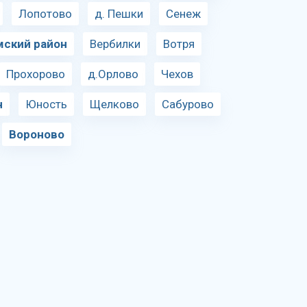
Лопотово
д. Пешки
Сенеж
мский район
Вербилки
Вотря
Прохорово
д.Орлово
Чехов
н
Юность
Щелково
Сабурово
Вороново