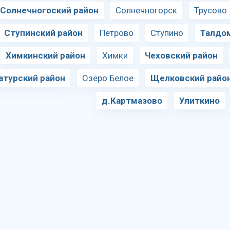
Солнечногоский район
Солнечногорск
Трусово
Ступинский район
Петрово
Ступино
Талдо
Химкинский район
Химки
Чеховский район
атурский район
Озеро Белое
Щелковский райо
д.Картмазово
Улиткино