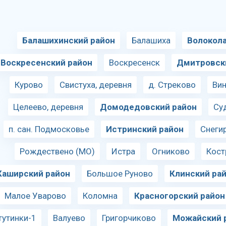
Балашихинский район
Балашиха
Волокол
Воскресенский район
Воскресенск
Дмитровск
Курово
Свистуха, деревня
д. Стреково
Ви
Целеево, деревня
Домодедовский район
Су
п. сан. Подмосковье
Истринский район
Снеги
Рождествено (МО)
Истра
Огниково
Кост
Каширский район
Большое Руново
Клинский ра
Малое Уварово
Коломна
Красногорский район
тутинки-1
Валуево
Григорчиково
Можайский 