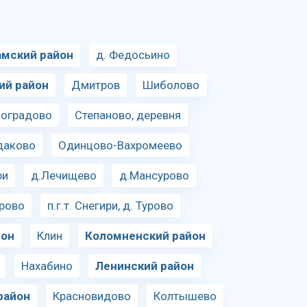
амский район
д. Федосьино
ий район
Дмитров
Шиболово
ноградово
Степаново, деревня
даково
Одинцово-Вахромеево
ри
д.Лечищево
д.Мансурово
рово
п.г.т. Снегири, д. Турово
йон
Клин
Коломненский район
Нахабино
Ленинский район
район
Красновидово
Колтышево