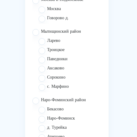
Москва
Говорово д.
Мытищинский район
Ларево
Троицкое
Паведники
Аксаково
Сорокино
с. Марфино
Наро-Фоминский район
Бекасово
Наро-Фоминск
д. Турейка
Атепцево