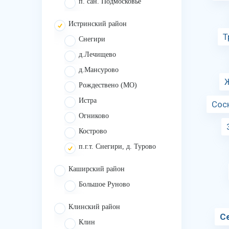
п. сан. Подмосковье
Истринский район
Т
Снегири
д.Лечищево
д.Мансурово
Рождествено (МО)
Истра
Сос
Огниково
Кострово
п.г.т. Снегири, д. Турово
Каширский район
Большое Руново
Клинский район
С
Клин