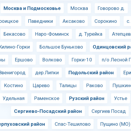
Москва и Подмосковье
Москва
Говорово д.
роицкое
Паведники
Аксаково
Сорокино
с
Бекасово
Наро-Фоминск
д. Турейка
Атепцев
Жилино-Горки
Большое Буньково
Одинцовский р
ны
Ершово
Волково
Горки-10
п/о Лесной 
Звенигород
дер.Липки
Подольский район
Ер
Костино
Царево
Талицы
Раково
Пушкин
Удельная
Раменское
Рузский район
Устье
Сергиево-Посадский район
Сергиев Посад
ерпуховский район
Спас-Тешилово
Пущино (МО)