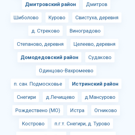
Дмитровский район
Дмитров
Шиболово
Курово
Свистуха, деревня
д. Стреково
Виноградово
Степаново, деревня
Целеево, деревня
Домодедовский район
Судаково
Одинцово-Вахромеево
п. сан. Подмосковье
Истринский район
Снегири
д.Лечищево
д.Мансурово
Рождествено (МО)
Истра
Огниково
Кострово
п.г.т. Снегири, д. Турово