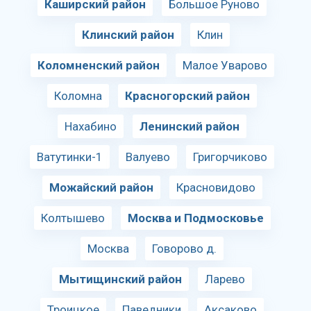
Каширский район
Большое Руново
Клинский район
Клин
Коломненский район
Малое Уварово
Коломна
Красногорский район
Нахабино
Ленинский район
Ватутинки-1
Валуево
Григорчиково
Можайский район
Красновидово
Колтышево
Москва и Подмосковье
Москва
Говорово д.
Мытищинский район
Ларево
Троицкое
Паведники
Аксаково