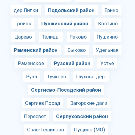
дер.Липки
Подольский район
Ерино
Троицк
Пушкинский район
Костино
Царево
Талицы
Раково
Пушкино
Раменский район
Быково
Удельная
Раменское
Рузский район
Устье
Руза
Тучково
Глухово дер.
Сергиево-Посадский район
Сергиев Посад
Загорские дали
Пересвет
Серпуховский район
Спас-Тешилово
Пущино (МО)