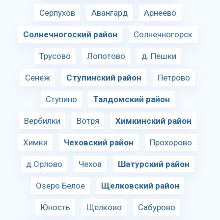
Серпухов
Авангард
Арнеево
Солнечногоский район
Солнечногорск
Трусово
Лопотово
д. Пешки
Сенеж
Ступинский район
Петрово
Ступино
Талдомский район
Вербилки
Вотря
Химкинский район
Химки
Чеховский район
Прохорово
д.Орлово
Чехов
Шатурский район
Озеро Белое
Щелковский район
Юность
Щелково
Сабурово