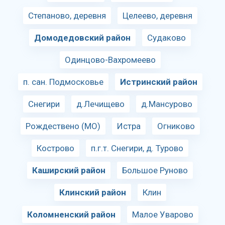
Степаново, деревня
Целеево, деревня
Домодедовский район
Судаково
Одинцово-Вахромеево
п. сан. Подмосковье
Истринский район
Снегири
д.Лечищево
д.Мансурово
Рождествено (МО)
Истра
Огниково
Кострово
п.г.т. Снегири, д. Турово
Каширский район
Большое Руново
Клинский район
Клин
Коломненский район
Малое Уварово