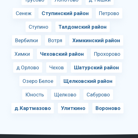
Сенеж
Ступинский район
Петрово
Ступино
Талдомский район
Вербилки
Вотря
Химкинский район
Химки
Чеховский район
Прохорово
д.Орлово
Чехов
Шатурский район
Озеро Белое
Щелковский район
Юность
Щелково
Сабурово
д.Картмазово
Улиткино
Вороново