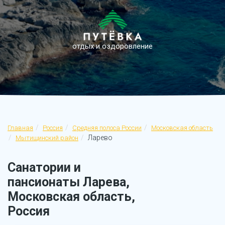
отдых и оздоровление
Главная
Россия
Средняя полоса России
Московская область
Ларево
Мытищинский район
Санатории и
пансионаты Ларева,
Московская область,
Россия