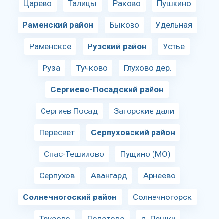
Царево
Талицы
Раково
Пушкино
Раменский район
Быково
Удельная
Раменское
Рузский район
Устье
Руза
Тучково
Глухово дер.
Сергиево-Посадский район
Сергиев Посад
Загорские дали
Пересвет
Серпуховский район
Спас-Тешилово
Пущино (МО)
Серпухов
Авангард
Арнеево
Солнечногоский район
Солнечногорск
Трусово
Лопотово
д. Пешки