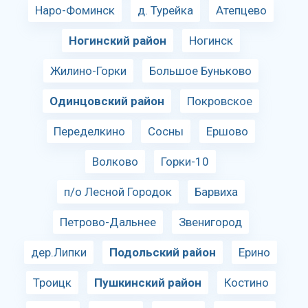
Наро-Фоминск
д. Турейка
Атепцево
Ногинский район
Ногинск
Жилино-Горки
Большое Буньково
Одинцовский район
Покровское
Переделкино
Сосны
Ершово
Волково
Горки-10
п/о Лесной Городок
Барвиха
Петрово-Дальнее
Звенигород
дер.Липки
Подольский район
Ерино
Троицк
Пушкинский район
Костино