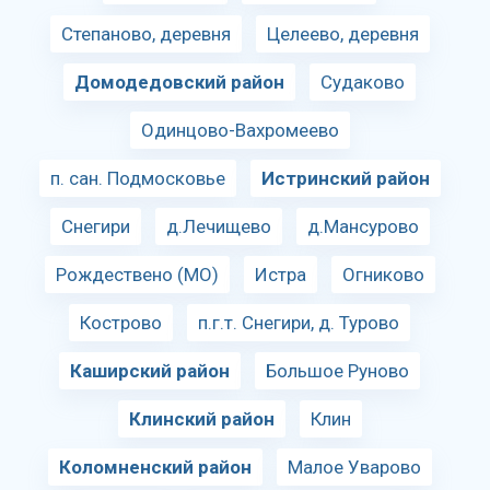
Степаново, деревня
Целеево, деревня
Домодедовский район
Судаково
Одинцово-Вахромеево
п. сан. Подмосковье
Истринский район
Снегири
д.Лечищево
д.Мансурово
Рождествено (МО)
Истра
Огниково
Кострово
п.г.т. Снегири, д. Турово
Каширский район
Большое Руново
Клинский район
Клин
Коломненский район
Малое Уварово