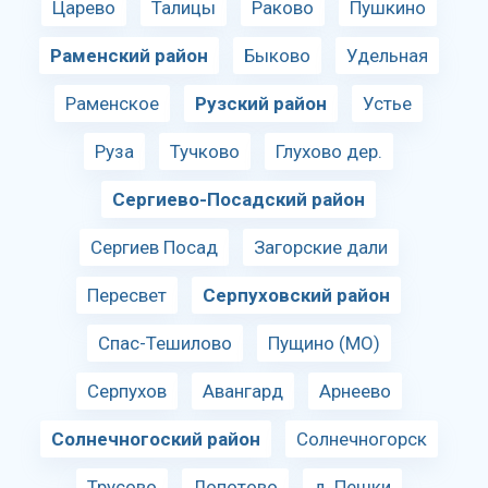
Царево
Талицы
Раково
Пушкино
Раменский район
Быково
Удельная
Раменское
Рузский район
Устье
Руза
Тучково
Глухово дер.
Сергиево-Посадский район
Сергиев Посад
Загорские дали
Пересвет
Серпуховский район
Спас-Тешилово
Пущино (МО)
Серпухов
Авангард
Арнеево
Солнечногоский район
Солнечногорск
Трусово
Лопотово
д. Пешки