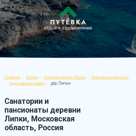
отдых и оздоровление
Главная
Россия
Средняя полоса России
Московская область
дер.Липки
Одинцовский район
Санатории и
пансионаты деревни
Липки, Московская
область, Россия