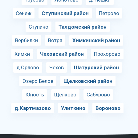
Сенеж
Ступинский район
Петрово
Ступино
Талдомский район
Вербилки
Вотря
Химкинский район
Химки
Чеховский район
Прохорово
д.Орлово
Чехов
Шатурский район
Озеро Белое
Щелковский район
Юность
Щелково
Сабурово
д.Картмазово
Улиткино
Вороново