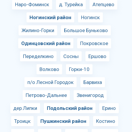
Наро-Фоминск
д. Турейка
Атепцево
Ногинский район
Ногинск
Жилино-Горки
Большое Буньково
Одинцовский район
Покровское
Переделкино
Сосны
Ершово
Волково
Горки-10
п/о Лесной Городок
Барвиха
Петрово-Дальнее
Звенигород
дер.Липки
Подольский район
Ерино
Троицк
Пушкинский район
Костино