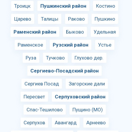
Троицк
Пушкинский район
Костино
Царево
Талицы
Раково
Пушкино
Раменский район
Быково
Удельная
Раменское
Рузский район
Устье
Руза
Тучково
Глухово дер.
Сергиево-Посадский район
Сергиев Посад
Загорские дали
Пересвет
Серпуховский район
Спас-Тешилово
Пущино (МО)
Серпухов
Авангард
Арнеево