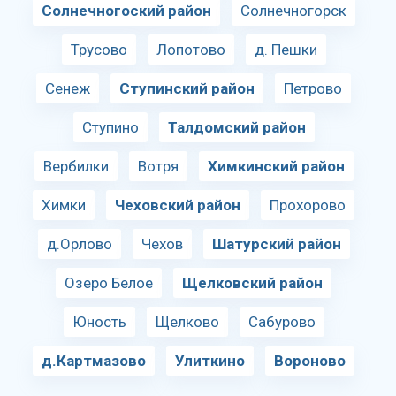
Солнечногоский район
Солнечногорск
Трусово
Лопотово
д. Пешки
Сенеж
Ступинский район
Петрово
Ступино
Талдомский район
Вербилки
Вотря
Химкинский район
Химки
Чеховский район
Прохорово
д.Орлово
Чехов
Шатурский район
Озеро Белое
Щелковский район
Юность
Щелково
Сабурово
д.Картмазово
Улиткино
Вороново