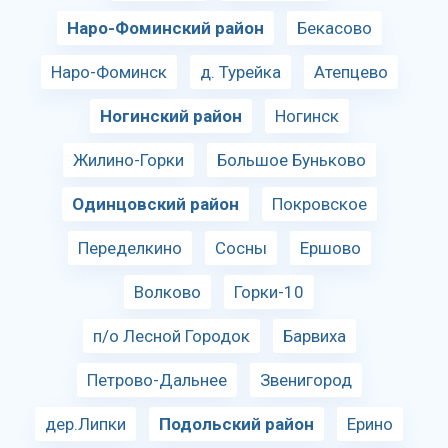
Наро-Фоминский район
Бекасово
Наро-Фоминск
д. Турейка
Атепцево
Ногинский район
Ногинск
Жилино-Горки
Большое Буньково
Одинцовский район
Покровское
Переделкино
Сосны
Ершово
Волково
Горки-10
п/о Лесной Городок
Барвиха
Петрово-Дальнее
Звенигород
дер.Липки
Подольский район
Ерино