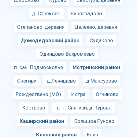
Шиболово
Курово
Свистуха, деревня
д. Стреково
Виноградово
Степаново, деревня
Целеево, деревня
Домодедовский район
Судаково
Одинцово-Вахромеево
п. сан. Подмосковье
Истринский район
Снегири
д.Лечищево
д.Мансурово
Рождествено (МО)
Истра
Огниково
Кострово
п.г.т. Снегири, д. Турово
Каширский район
Большое Руново
Клинский район
Клин