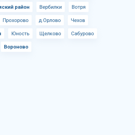
мский район
Вербилки
Вотря
Прохорово
д.Орлово
Чехов
н
Юность
Щелково
Сабурово
Вороново