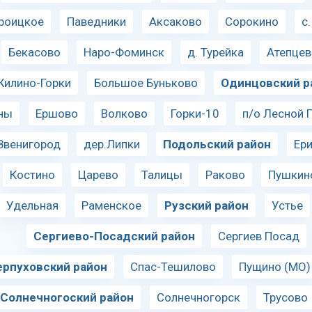
роицкое
Паведники
Аксаково
Сорокино
с
Бекасово
Наро-Фоминск
д. Турейка
Атепцев
Жилино-Горки
Большое Буньково
Одинцовский р
ны
Ершово
Волково
Горки-10
п/о Лесной 
Звенигород
дер.Липки
Подольский район
Ер
Костино
Царево
Талицы
Раково
Пушкин
Удельная
Раменское
Рузский район
Устье
Сергиево-Посадский район
Сергиев Посад
ерпуховский район
Спас-Тешилово
Пущино (МО)
Солнечногоский район
Солнечногорск
Трусово