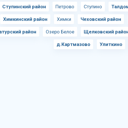
Ступинский район
Петрово
Ступино
Талдо
Химкинский район
Химки
Чеховский район
атурский район
Озеро Белое
Щелковский райо
д.Картмазово
Улиткино