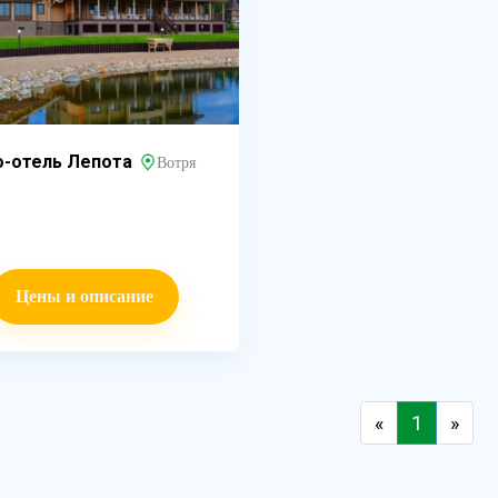
о-отель Лепота
Вотря
Цены и описание
«
1
»