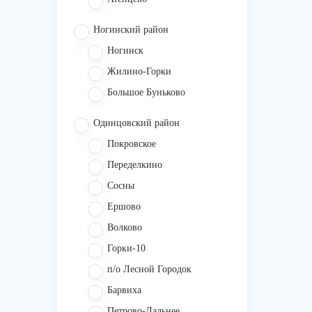
Ногинский район
Ногинск
Жилино-Горки
Большое Буньково
Одинцовский район
Покровское
Переделкино
Сосны
Ершово
Волково
Горки-10
п/о Лесной Городок
Барвиха
Петрово-Дальнее