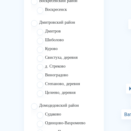
Воскресенский район
Воскресенск
Дмитровский район
Дмитров
Шиболово
Курово
Свистуха, деревня
д. Стреково
Виноградово
Степаново, деревня
Целеево, деревня
Домодедовский район
Ва
Судаково
Одинцово-Вахромеево