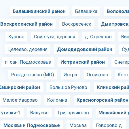
Балашихинский район
Балашиха
Волокол
Воскресенский район
Воскресенск
Дмитровск
Курово
Свистуха, деревня
д. Стреково
Ви
Целеево, деревня
Домодедовский район
Су
п. сан. Подмосковье
Истринский район
Снеги
Рождествено (МО)
Истра
Огниково
Кост
Каширский район
Большое Руново
Клинский ра
Малое Уварово
Коломна
Красногорский район
тутинки-1
Валуево
Григорчиково
Можайский 
Москва и Подмосковье
Москва
Говорово д.