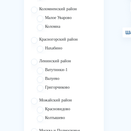
Коломненский район
Малое Уварово
Коломна
Ш
Красногорский район
Нахабино
Ленинский район
Ватутинки-1
Валуево
Григорчиково
Можайский район
Красновидово
Колтышево
Москва и Подмосковье