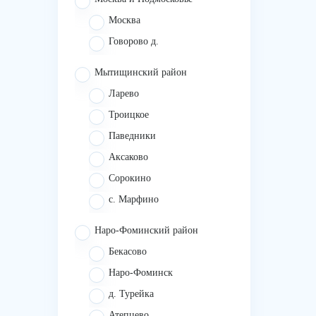
Москва
Говорово д.
Мытищинский район
Ларево
Троицкое
Паведники
Аксаково
Сорокино
с. Марфино
Наро-Фоминский район
Бекасово
Наро-Фоминск
д. Турейка
Атепцево