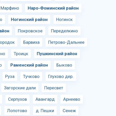
. Марфино
Наро-Фоминский район
о
Ногинский район
Ногинск
айон
Покровское
Переделкино
Городок
Барвиха
Петрово-Дальнее
ино
Троицк
Пушкинский район
о
Раменский район
Быково
Руза
Тучково
Глухово дер.
Загорские дали
Пересвет
Серпухов
Авангард
Арнеево
Лопотово
д. Пешки
Сенеж