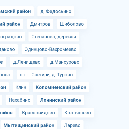
амский район
д. Федосьино
ий район
Дмитров
Шиболово
ноградово
Степаново, деревня
даково
Одинцово-Вахромеево
ри
д.Лечищево
д.Мансурово
рово
п.г.т. Снегири, д. Турово
йон
Клин
Коломненский район
Нахабино
Ленинский район
район
Красновидово
Колтышево
Мытищинский район
Ларево