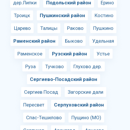
дер.Липки
Подольский район
Ерино
Троицк
Пушкинский район
Костино
Царево
Талицы
Раково
Пушкино
Раменский район
Быково
Удельная
Раменское
Рузский район
Устье
Руза
Тучково
Глухово дер.
Сергиево-Посадский район
Сергиев Посад
Загорские дали
Пересвет
Серпуховский район
Спас-Тешилово
Пущино (МО)