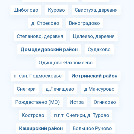
Шиболово
Курово
Свистуха, деревня
д. Стреково
Виноградово
Степаново, деревня
Целеево, деревня
Домодедовский район
Судаково
Одинцово-Вахромеево
п. сан. Подмосковье
Истринский район
Снегири
д.Лечищево
д.Мансурово
Рождествено (МО)
Истра
Огниково
Кострово
п.г.т. Снегири, д. Турово
Каширский район
Большое Руново