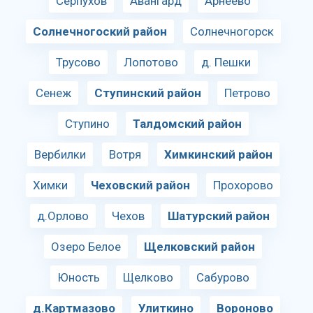
Серпухов
Авангард
Арнеево
Солнечногоский район
Солнечногорск
Трусово
Лопотово
д. Пешки
Сенеж
Ступинский район
Петрово
Ступино
Талдомский район
Вербилки
Вотря
Химкинский район
Химки
Чеховский район
Прохорово
д.Орлово
Чехов
Шатурский район
Озеро Белое
Щелковский район
Юность
Щелково
Сабурово
д.Картмазово
Улиткино
Вороново