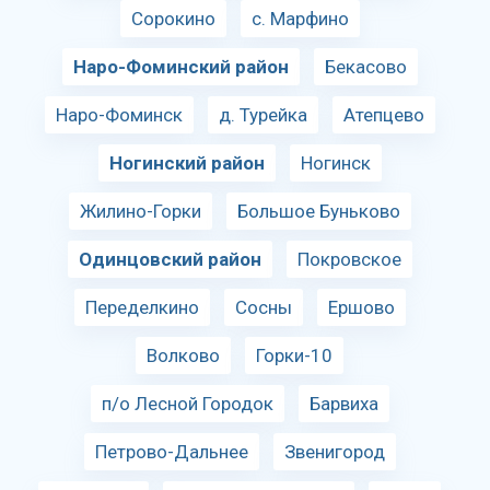
Сорокино
с. Марфино
Наро-Фоминский район
Бекасово
Наро-Фоминск
д. Турейка
Атепцево
Ногинский район
Ногинск
Жилино-Горки
Большое Буньково
Одинцовский район
Покровское
Переделкино
Сосны
Ершово
Волково
Горки-10
п/о Лесной Городок
Барвиха
Петрово-Дальнее
Звенигород