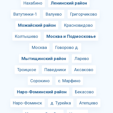
Нахабино
Ленинский район
Ватутинки-1
Валуево
Григорчиково
Можайский район
Красновидово
Колтышево
Москва и Подмосковье
Москва
Говорово д.
Мытищинский район
Ларево
Троицкое
Паведники
Аксаково
Сорокино
с. Марфино
Наро-Фоминский район
Бекасово
Наро-Фоминск
д. Турейка
Атепцево