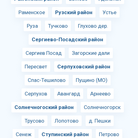
Раменское
Рузский район
Устье
Руза
Тучково
Глухово дер.
Сергиево-Посадский район
Сергиев Посад
Загорские дали
Пересвет
Серпуховский район
Спас-Тешилово
Пущино (МО)
Серпухов
Авангард
Арнеево
Солнечногоский район
Солнечногорск
Трусово
Лопотово
д. Пешки
Сенеж
Ступинский район
Петрово