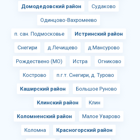
Домодедовский район
Судаково
Одинцово-Вахромеево
п. сан. Подмосковье
Истринский район
Снегири
д.Лечищево
д.Мансурово
Рождествено (МО)
Истра
Огниково
Кострово
п.г.т. Снегири, д. Турово
Каширский район
Большое Руново
Клинский район
Клин
Коломненский район
Малое Уварово
Коломна
Красногорский район