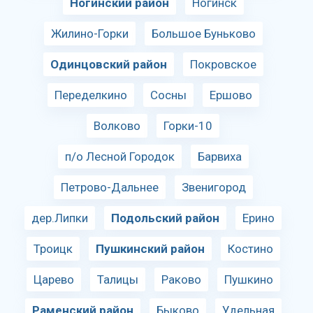
Ногинский район
Ногинск
Жилино-Горки
Большое Буньково
Одинцовский район
Покровское
Переделкино
Сосны
Ершово
Волково
Горки-10
п/о Лесной Городок
Барвиха
Петрово-Дальнее
Звенигород
дер.Липки
Подольский район
Ерино
Троицк
Пушкинский район
Костино
Царево
Талицы
Раково
Пушкино
Раменский район
Быково
Удельная