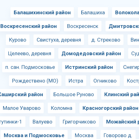
Балашихинский район
Балашиха
Волокол
Воскресенский район
Воскресенск
Дмитровск
Курово
Свистуха, деревня
д. Стреково
Ви
Целеево, деревня
Домодедовский район
Су
п. сан. Подмосковье
Истринский район
Снеги
Рождествено (МО)
Истра
Огниково
Кост
Каширский район
Большое Руново
Клинский ра
Малое Уварово
Коломна
Красногорский район
тутинки-1
Валуево
Григорчиково
Можайский 
Москва и Подмосковье
Москва
Говорово д.