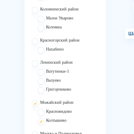
Коломненский район
Малое Уварово
Коломна
Ш
Красногорский район
Нахабино
Ленинский район
Ватутинки-1
Валуево
Григорчиково
Можайский район
Красновидово
Колтышево
Москва и Подмосковье