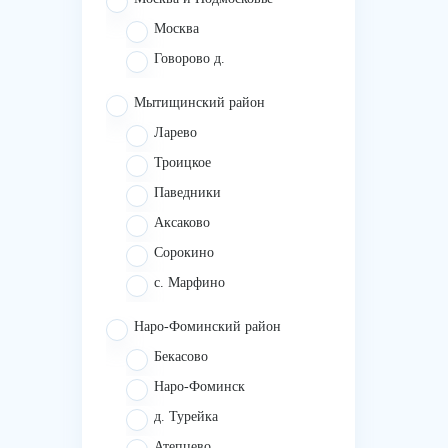
Москва
Говорово д.
Мытищинский район
Ларево
Троицкое
Паведники
Аксаково
Сорокино
с. Марфино
Наро-Фоминский район
Бекасово
Наро-Фоминск
д. Турейка
Атепцево