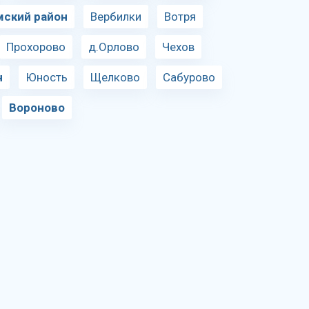
мский район
Вербилки
Вотря
Прохорово
д.Орлово
Чехов
н
Юность
Щелково
Сабурово
Вороново