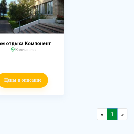
ом отдыха Компонент
Колтышево
Цены и описание
«
1
»