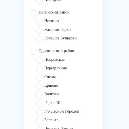
Ногинский район
Ногинск
Жилино-Горки
Большое Буньково
Одинцовский район
Покровское
Переделкино
Сосны
Ершово
Волково
Горки-10
п/о Лесной Городок
Барвиха
Петрово-Дальнее