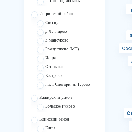
п. сан. Подмосковье
Т
Истринский район
Снегири
д.Лечищево
д.Мансурово
Сос
Рождествено (МО)
Истра
Огниково
Кострово
п.г.т. Снегири, д. Турово
Каширский район
Большое Руново
С
Клинский район
Клин