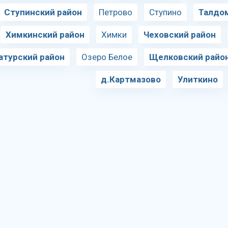
Ступинский район
Петрово
Ступино
Талдо
Химкинский район
Химки
Чеховский район
атурский район
Озеро Белое
Щелковский райо
д.Картмазово
Улиткино