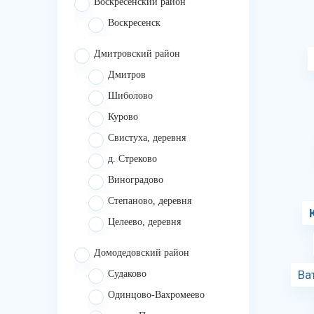
Воскресенский район
Воскресенск
Дмитровский район
Дмитров
Шиболово
Курово
Свистуха, деревня
д. Стреково
Виноградово
Степаново, деревня
Целеево, деревня
Домодедовский район
Ва
Судаково
Одинцово-Вахромеево