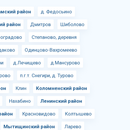
амский район
д. Федосьино
ий район
Дмитров
Шиболово
ноградово
Степаново, деревня
даково
Одинцово-Вахромеево
ри
д.Лечищево
д.Мансурово
рово
п.г.т. Снегири, д. Турово
йон
Клин
Коломненский район
Нахабино
Ленинский район
район
Красновидово
Колтышево
Мытищинский район
Ларево