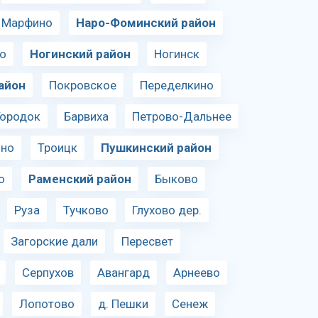
. Марфино
Наро-Фоминский район
о
Ногинский район
Ногинск
айон
Покровское
Переделкино
Городок
Барвиха
Петрово-Дальнее
ино
Троицк
Пушкинский район
о
Раменский район
Быково
Руза
Тучково
Глухово дер.
Загорские дали
Пересвет
Серпухов
Авангард
Арнеево
Лопотово
д. Пешки
Сенеж