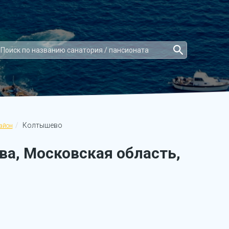
Колтышево
айон
а, Московская область,