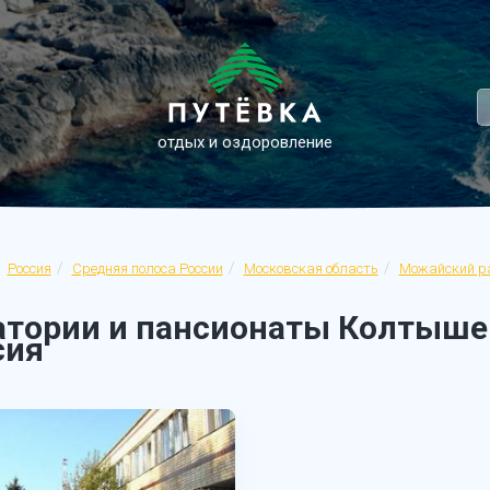
отдых и оздоровление
Россия
Средняя полоса России
Московская область
Можайский р
атории и пансионаты Колтышев
сия