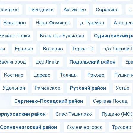
роицкое
Паведники
Аксаково
Сорокино
с
Бекасово
Наро-Фоминск
д. Турейка
Атепцев
Жилино-Горки
Большое Буньково
Одинцовский р
ны
Ершово
Волково
Горки-10
п/о Лесной 
Звенигород
дер.Липки
Подольский район
Ер
Костино
Царево
Талицы
Раково
Пушкин
Удельная
Раменское
Рузский район
Устье
Сергиево-Посадский район
Сергиев Посад
ерпуховский район
Спас-Тешилово
Пущино (МО)
Солнечногоский район
Солнечногорск
Трусово