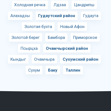
Холодная речка
Лдзаа
Цандрипш
Алахадзы
Гудаутский район
Гудаута
Золотая бухта
Новый Афон
Золотой берег
Бамбора
Приморское
Псырцха
Очамчырский район
Кындыг
Очамчыра
Сухумский район
Сухум
Баку
Таллин