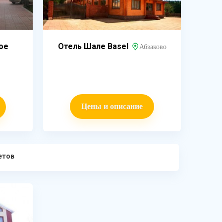
ое
Отель Шале Basel
Абзаково
Цены и описание
етов