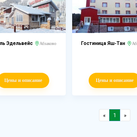
ль Эдельвейс
Гостиница Яш-Тан
Абзаково
Аб
Цены и описание
Цены и описание
«
1
»