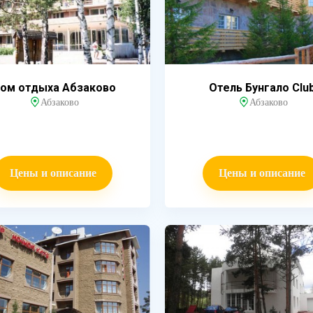
ом отдыха Абзаково
Отель Бунгало Clu
Абзаково
Абзаково
Цены и описание
Цены и описание