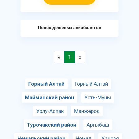
Поиск дешевых авиабилетов
«
1
»
Горный Алтай
Горный Алтай
Майминский район
Усть-Муны
Урлу-Аспак
Манжерок
Турочакский район
Артыбаш
Чемальский район
Чемал
Узнезя