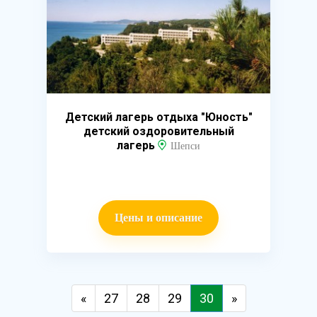
Детский лагерь отдыха "Юность"
детский оздоровительный
лагерь
Шепси
Цены и описание
«
27
28
29
30
»