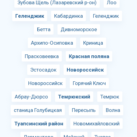
Зубова Щель (Лазаревский р-он)
Лоо
Геленджик
Кабардинка
Геленджик
Бетта
Дивноморское
Архипо-Осиповка
Криница
Прасковеевка
Красная поляна
Эстосадок
Новороссийск
Новороссийск
Горячий Ключ
Абрау-Дюрсо
Темрюкский
Темрюк
станица Голубицкая
Пересыпь
Волна
Туапсинский район
Новомихайловский