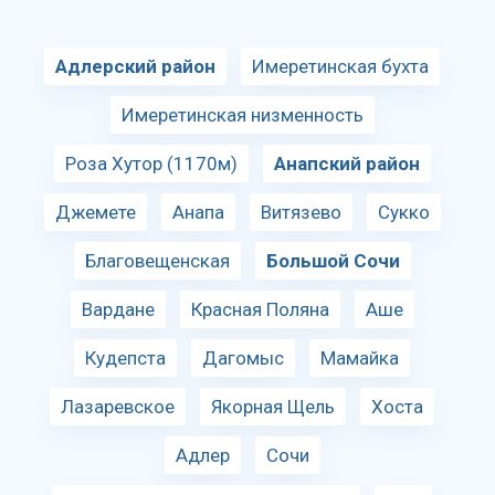
Адлерский район
Имеретинская бухта
Имеретинская низменность
Роза Хутор (1170м)
Анапский район
Джемете
Анапа
Витязево
Сукко
Благовещенская
Большой Сочи
Вардане
Красная Поляна
Аше
Кудепста
Дагомыс
Мамайка
Лазаревское
Якорная Щель
Хоста
Адлер
Сочи