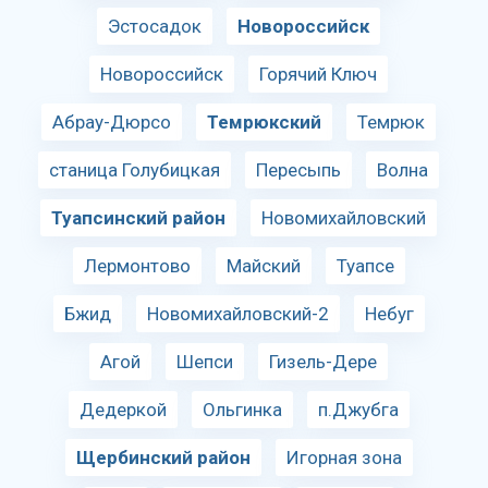
Эстосадок
Новороссийск
Новороссийск
Горячий Ключ
Абрау-Дюрсо
Темрюкский
Темрюк
станица Голубицкая
Пересыпь
Волна
Туапсинский район
Новомихайловский
Лермонтово
Майский
Туапсе
Бжид
Новомихайловский-2
Небуг
Агой
Шепси
Гизель-Дере
Дедеркой
Ольгинка
п.Джубга
Щербинский район
Игорная зона