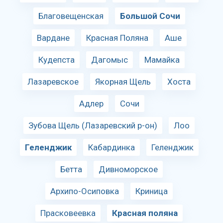
Благовещенская
Большой Сочи
Вардане
Красная Поляна
Аше
Кудепста
Дагомыс
Мамайка
Лазаревское
Якорная Щель
Хоста
Адлер
Сочи
Зубова Щель (Лазаревский р-он)
Лоо
Геленджик
Кабардинка
Геленджик
Бетта
Дивноморское
Архипо-Осиповка
Криница
Прасковеевка
Красная поляна