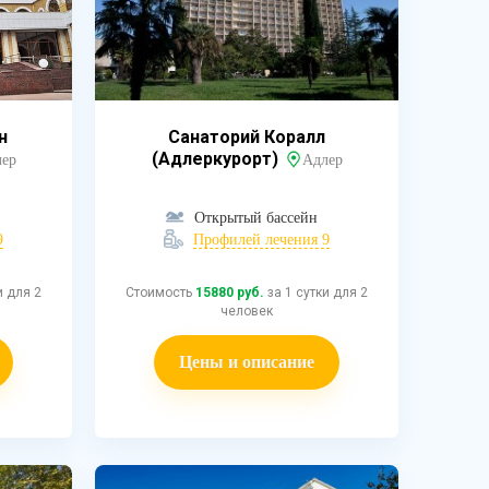
н
Санаторий Коралл
(Адлеркурорт)
ер
Адлер
Открытый бассейн
9
Профилей лечения 9
и для 2
Стоимость
15880 руб.
за 1 сутки для 2
человек
Цены и описание