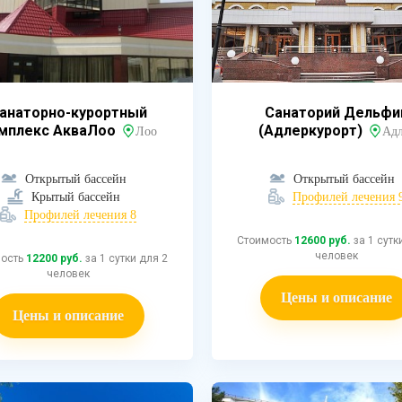
анаторно-курортный
Санаторий Дельфи
мплекс АкваЛоо
(Адлеркурорт)
Лоо
Адл
Открытый бассейн
Открытый бассейн
Крытый бассейн
Профилей лечения 
Профилей лечения 8
Стоимость
12600 руб.
за 1 сутк
человек
мость
12200 руб.
за 1 сутки для 2
человек
Цены и описание
Цены и описание