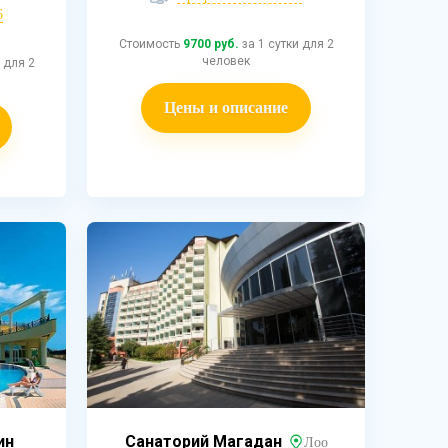
6
Стоимость
9700 руб.
за 1 сутки для 2
человек
 для 2
Цены и описание
ин
Санаторий Магадан
Лоо