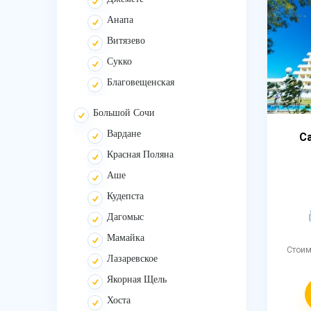
Анапа
Витязево
Сукко
Благовещенская
Большой Сочи
Вардане
С
Красная Поляна
Аше
Кудепста
Дагомыс
Мамайка
Стои
Лазаревское
Якорная Щель
Хоста