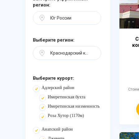
регион:
Юг России
С
Выберите регион:
ко
Краснодарский край
Выберите курорт:
Адлерский район
Стои
Имеретинская бухта
Имеретинская низменность
Роза Хутор (1170м)
Анапский район
Джемете