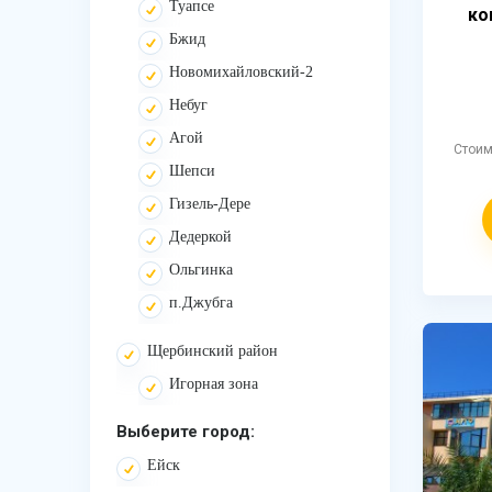
Туапсе
ко
Бжид
Новомихайловский-2
Небуг
Агой
Стои
Шепси
Гизель-Дере
Дедеркой
Ольгинка
п.Джубга
Щербинский район
Игорная зона
Выберите город:
Ейск