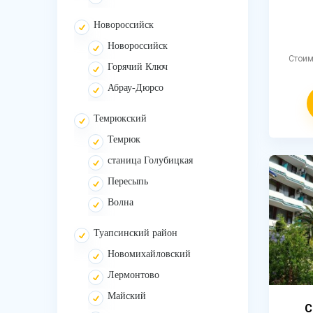
Новороссийск
Новороссийск
Стои
Горячий Ключ
Абрау-Дюрсо
Темрюкский
Темрюк
станица Голубицкая
Пересыпь
Волна
Туапсинский район
Новомихайловский
Лермонтово
Майский
С