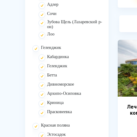
Адлер
Сочи
Зубова Щель (Лазаревский р-
он)
Лоо
Геленджик
Кабардинка
Геленджик
Бетта
Дивноморское
Архипо-Осиповка
Криница
Леч
Прасковеевка
ко
Красная поляна
Эстосадок