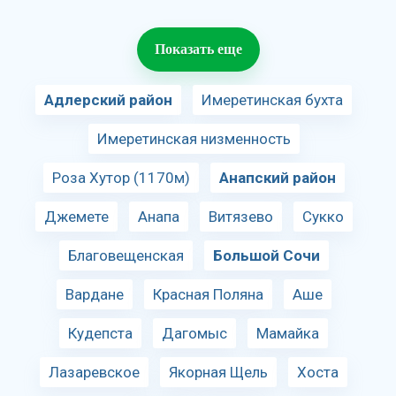
Показать еще
Адлерский район
Имеретинская бухта
Имеретинская низменность
Роза Хутор (1170м)
Анапский район
Джемете
Анапа
Витязево
Сукко
Благовещенская
Большой Сочи
Вардане
Красная Поляна
Аше
Кудепста
Дагомыс
Мамайка
Лазаревское
Якорная Щель
Хоста