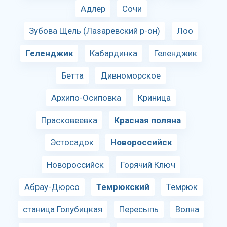
Адлер
Сочи
Зубова Щель (Лазаревский р-он)
Лоо
Геленджик
Кабардинка
Геленджик
Бетта
Дивноморское
Архипо-Осиповка
Криница
Прасковеевка
Красная поляна
Эстосадок
Новороссийск
Новороссийск
Горячий Ключ
Абрау-Дюрсо
Темрюкский
Темрюк
станица Голубицкая
Пересыпь
Волна