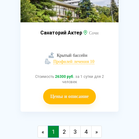
Санаторий Актер
Сочи
Крытый бассейн
Профилей лечения 10
Стоимость
26300 руб.
за 1 сутки для 2
человек
Цены и описание
«
1
2
3
4
»